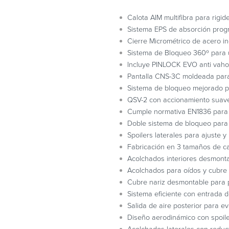
Calota AIM multifibra para rigide
Sistema EPS de absorción progr
Cierre Micrométrico de acero in
Sistema de Bloqueo 360º para u
Incluye PINLOCK EVO anti vaho
Pantalla CNS-3C moldeada para 
Sistema de bloqueo mejorado pa
QSV-2 con accionamiento suave 
Cumple normativa EN1836 para 
Doble sistema de bloqueo para 
Spoilers laterales para ajuste y
Fabricación en 3 tamaños de ca
Acolchados interiores desmonta
Acolchados para oídos y cubre b
Cubre nariz desmontable para 
Sistema eficiente con entrada de
Salida de aire posterior para ev
Diseño aerodinámico con spoile