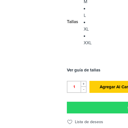
M
L
Tallas
XL
XXL
Ver guía de tallas
+
Agregar Al Car
-
Lista de deseos