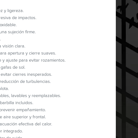
z y ligereza.
esiva de impactos.
oxidable.
na sujeción firme.
.
visión clara.
ra apertura y cierre suaves.
y ajuste para evitar rozamientos.
gafas de sol.
evitar cierres inesperados.
 reducción de turbulencias.
lota.
bles, lavables y reemplazables.
arbilla incluidos.
prevenir empañamiento.
 aire superior y frontal.
acuación efectiva del calor.
r integrado.