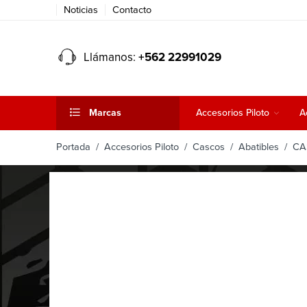
Noticias
Contacto
Llámanos:
+562 22991029
Marcas
Accesorios Piloto
A
Portada
/
Accesorios Piloto
/
Cascos
/
Abatibles
/ CAS