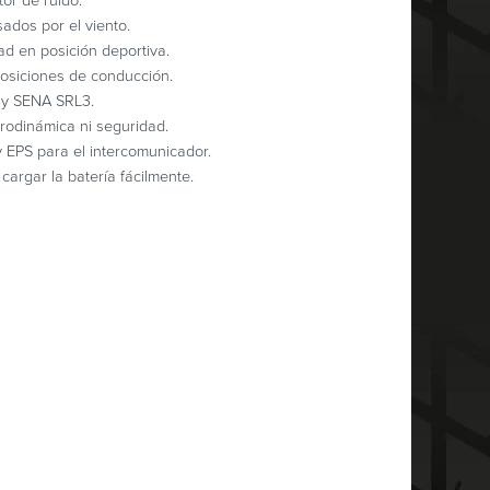
or de ruido.
ados por el viento.
ad en posición deportiva.
osiciones de conducción.
 y SENA SRL3.
rodinámica ni seguridad.
y EPS para el intercomunicador.
cargar la batería fácilmente.