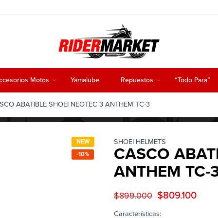
ccesorios Motos
Yamalube
Repuestos
“Todo Para”
CO ABATIBLE SHOEI NEOTEC 3 ANTHEM TC-3
SHOEI HELMETS
NEW
CASCO ABATI
-10%
ANTHEM TC-
$
809.100
$
899.000
Características: