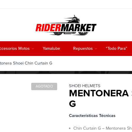
ccesorios Motos
Yamalube
Repuestos
“Todo Para”
onera Shoei Chin Curtain G
SHOEI HELMETS
AGOTADO
MENTONERA 
G
Características Técnicas
Chin Curtain G – Mentonera Sho