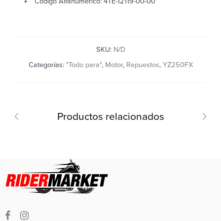
Código Alfanumérico: 4TE-12119-00-00
SKU:
N/D
Categorías:
"Todo para"
,
Motor
,
Repuestos
,
YZ250FX
Productos relacionados