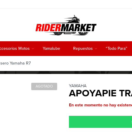
ccesorios Motos
Yamalube
Repuestos
“Todo Para”
asero Yamaha R7
YAMAHA
AGOTADO
APOYAPIE T
En este momento no hay existenc