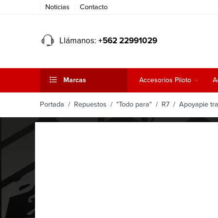
Noticias
Contacto
Llámanos:
+562 22991029
Marcas
Accesorios Piloto
A
Portada
/
Repuestos
/
"Todo para"
/
R7
/ Apoyapie tr