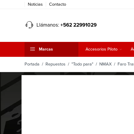
Noticias
Contacto
Llámanos:
+562 22991029
Marcas
Accesorios Piloto
A
Portada
/
Repuestos
/
"Todo para"
/
NMAX
/ Faro Tr