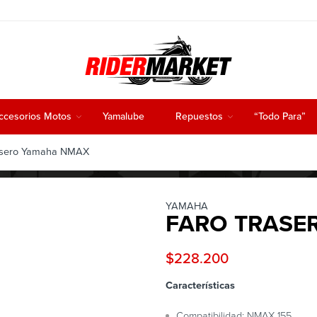
ccesorios Motos
Yamalube
Repuestos
“Todo Para”
asero Yamaha NMAX
YAMAHA
FARO TRASE
$
228.200
Características
Compatibilidad: NMAX 155