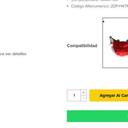
Código Alfanumerico: 2DP-H47
Compatibilidad
ra ver detalles
+
Agregar Al Car
-