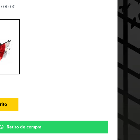
10-00-00
rito
Retiro de compra