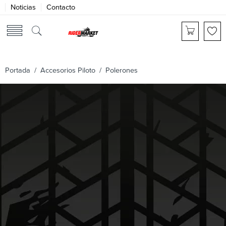
Noticias
Contacto
Portada
/
Accesorios Piloto
/ Polerones