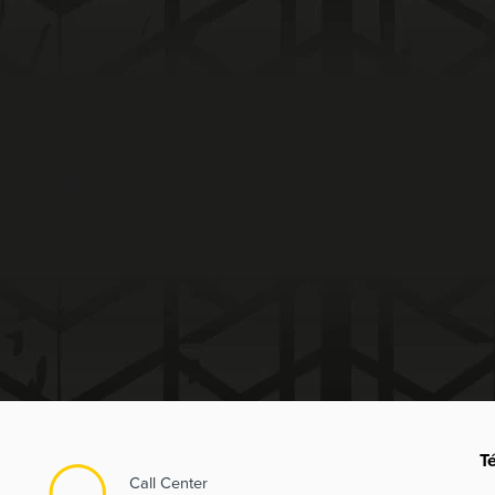
T
Call Center