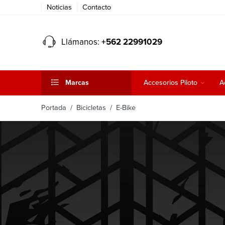
Noticias
Contacto
Llámanos:
+562 22991029
Marcas
Accesorios Piloto
A
Portada
/
Bicicletas
/ E-Bike