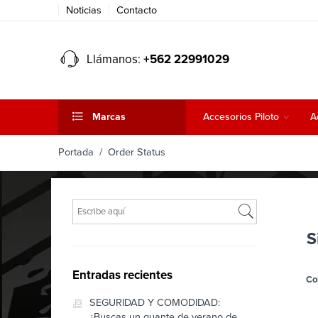
Noticias
Contacto
Llámanos:
+562 22991029
Marcas
Accesorios Piloto
A
Portada
/ Order Status
¿Qué
estás
buscando?
S
Entradas recientes
Co
SEGURIDAD Y COMODIDAD:
¿Buscas un guante de verano de