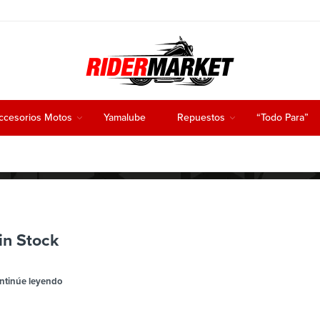
ccesorios Motos
Yamalube
Repuestos
“Todo Para”
in Stock
ntinúe leyendo