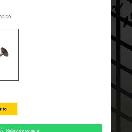
-00-00
rito
Retiro de compra