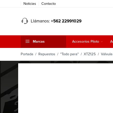
Noticias
Contacto
Llámanos:
+562 22991029
Marcas
Accesorios Piloto
A
Portada
/
Repuestos
/
"Todo para"
/
XTZ125
/ Válvula