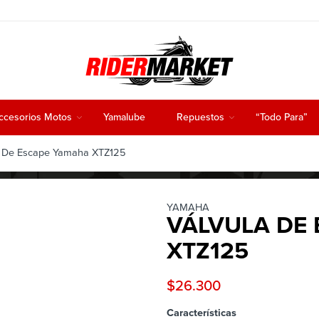
ccesorios Motos
Yamalube
Repuestos
“Todo Para”
 De Escape Yamaha XTZ125
YAMAHA
VÁLVULA DE
XTZ125
$
26.300
Características