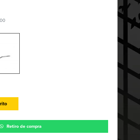
-00
rito
Retiro de compra