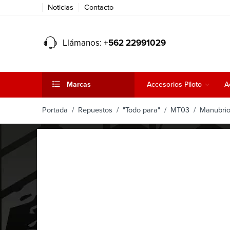
Noticias
Contacto
Llámanos:
+562 22991029
Marcas
Accesorios Piloto
A
Portada
/
Repuestos
/
"Todo para"
/
MT03
/ Manubrio