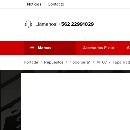
Noticias
Contacto
Llámanos:
+562 22991029
Marcas
Accesorios Piloto
A
Portada
/
Repuestos
/
"Todo para"
/
MT07
/ Tapa Rad