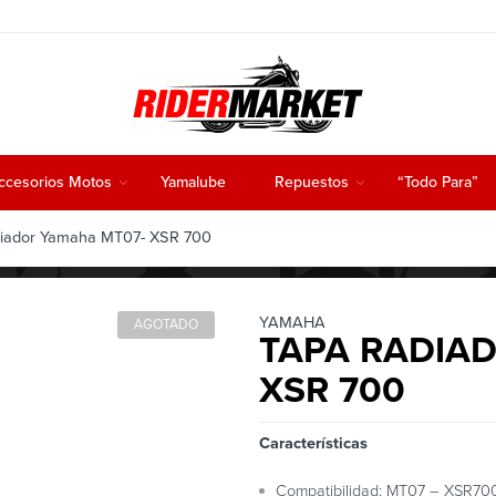
ccesorios Motos
Yamalube
Repuestos
“Todo Para”
iador Yamaha MT07- XSR 700
YAMAHA
AGOTADO
TAPA RADIA
XSR 700
Características
Compatibilidad: MT07 – XSR70