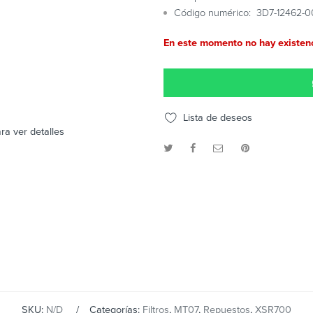
Código numérico: 3D7-12462-0
En este momento no hay existenc
Lista de deseos
ra ver detalles
SKU:
N/D
Categorías:
Filtros
,
MT07
,
Repuestos
,
XSR700